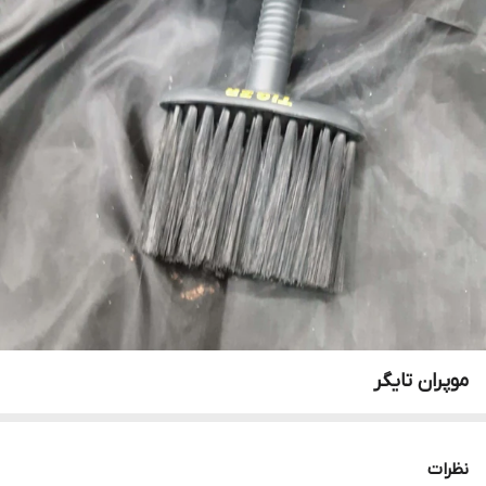
موپران تایگر
نظرات