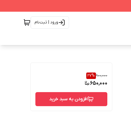
ورود | ثبت‌نام
27
%
900,000
650,000
افزودن به سبد خرید