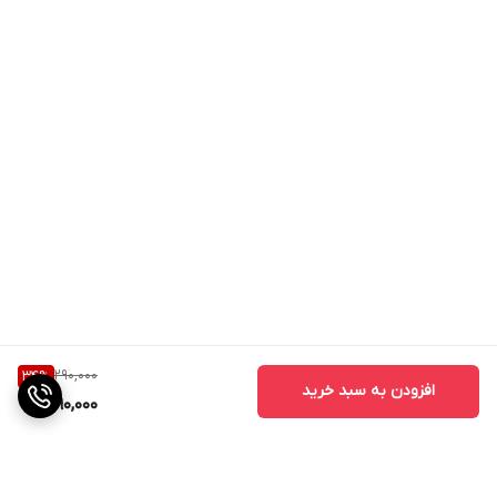
290,000
34
%
افزودن به سبد خرید
190,000