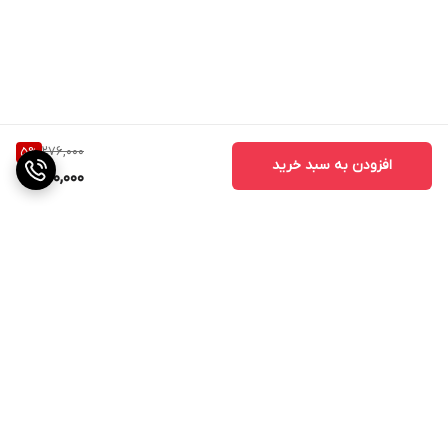
276,000
5
%
افزودن به سبد خرید
260,000
برگشت به بالا