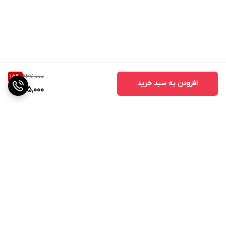
267,000
15
%
افزودن به سبد خرید
225,000
برگشت به بالا