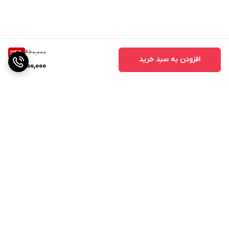
460,000
34
%
افزودن به سبد خرید
300,000
برگشت به بالا