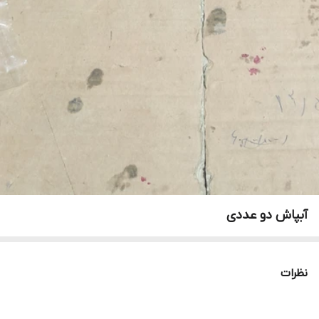
آبپاش دو عددی
نظرات